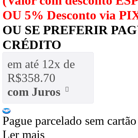
(Valor com desconto ES
OU 5% Desconto via PIX
OU SE PREFERIR PA
CRÉDITO
em até
12x
de
R$
358.70
com Juros
Pague
parcelado sem cartão
Ler mais