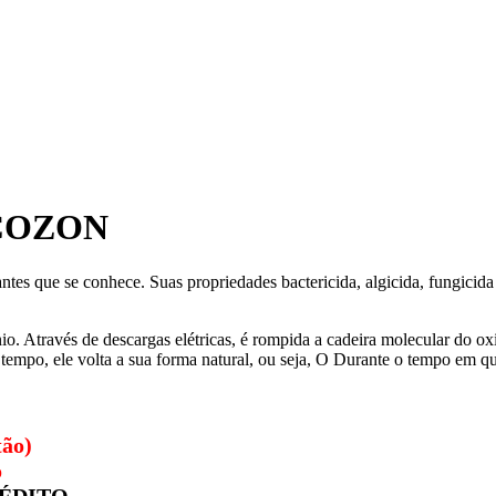
COZON
tes que se conhece. Suas propriedades bactericida, algicida, fungicida
o. Através de descargas elétricas, é rompida a cadeira molecular do ox
po, ele volta a sua forma natural, ou seja, O Durante o tempo em que 
tão)
o
RÉDITO