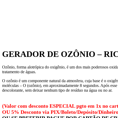
GERADOR DE OZÔNIO – RI
Ozônio, forma alotrópica do oxigênio, é um dos mais poderosos oxidan
tratamento de águas.
O ozônio é um componente natural da atmosfera, cuja base é o oxigêni
moléculas – O (ozônio), em aproximadamente 8 segundos. Após esse tem
descolorante, sem deixar nenhum tipo de resíduo na água ou no ar.
(Valor com desconto ESPECIAL pgto em 1x no car
OU 5% Desconto via PIX/Boleto/Depósito/Dinheir
OU SE PREFERIR PAGUE POR CARTÃO DE C