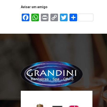
Avisar um amigo
Facebook
WhatsApp
Print
Copy
Twitter
Share
Link