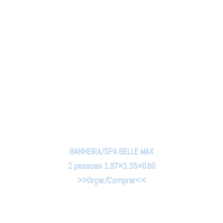
BANHEIRA/SPA BELLE MAX
2 pessoas 1.97×1.35×0.60
>>Orçar/Comprar<<
Base motobomba ( 1 ou 2 motobombas )