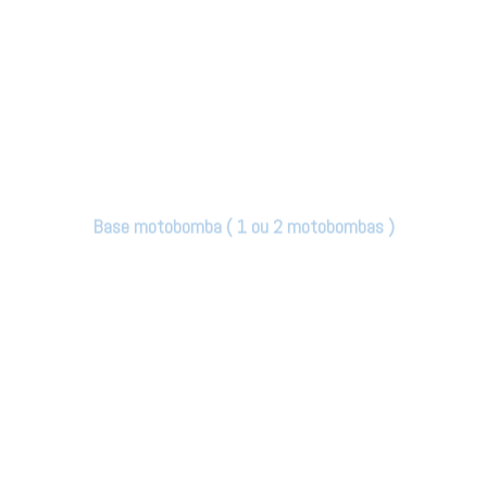
BEAUTY
(1.80×1.30×0.46)
>>Orçar/Comprar<<