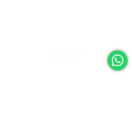
BELLE DOUBLE – FREESTANDING
(1,60×1,04×0,62)
>>Orçar/Comprar<<