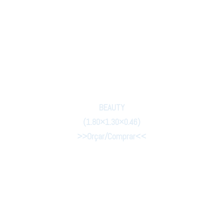
BELLE 1.80×1.00×0.50
>>Orçar/Coprar<<