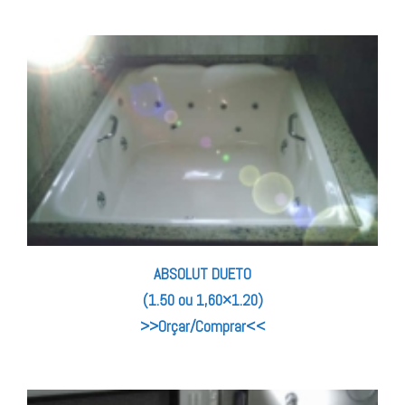
ABSOLUT DUETO
(1.50 ou 1,60×1.20)
>>Orçar/Comprar<<