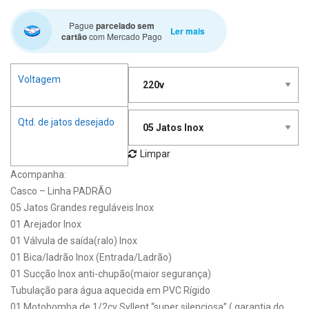
Pague
parcelado sem
Ler mais
cartão
com Mercado Pago
Voltagem
Qtd. de jatos desejado
Limpar
Acompanha:
Casco – Linha PADRÃO
05 Jatos Grandes reguláveis Inox
01 Arejador Inox
01 Válvula de saída(ralo) Inox
01 Bica/ladrão Inox (Entrada/Ladrão)
01 Sucção Inox anti-chupão(maior segurança)
Tubulação para água aquecida em PVC Rígido
01 Motobomba de 1/2cv Syllent “super silenciosa” ( garantia do