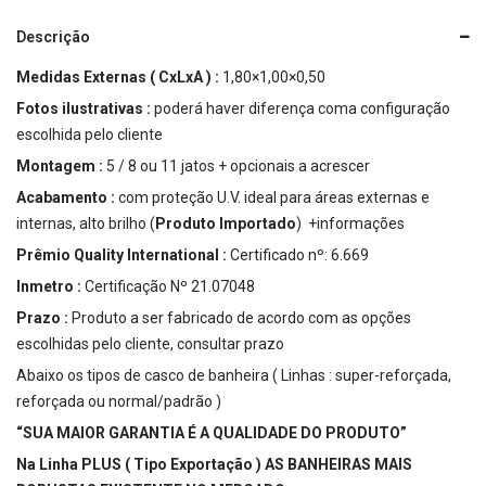
Descrição
Medidas Externas ( CxLxA ) :
1,80×1,00×0,50
Fotos ilustrativas :
poderá haver diferença coma configuração
escolhida pelo cliente
Montagem :
5 / 8 ou 11 jatos + opcionais a acrescer
Acabamento :
com proteção U.V. ideal para áreas externas e
internas, alto brilho (
Produto Importado
)
+informações
Prêmio Quality International :
Certificado nº: 6.669
Inmetro :
Certificação Nº 21.07048
Prazo :
Produto a ser fabricado de acordo com as opções
escolhidas pelo cliente, consultar prazo
Abaixo os tipos de casco de banheira ( Linhas : super-reforçada,
reforçada ou normal/padrão )
“SUA MAIOR GARANTIA É A QUALIDADE DO PRODUTO”
Na Linha PLUS ( Tipo Exportação )
AS BANHEIRAS MAIS