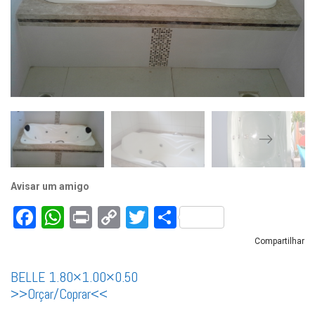
Avisar um amigo
Facebook
WhatsApp
Print
Copy
Twitter
Share
Link
Compartilhar
BELLE 1.80×1.00×0.50
>>Orçar/Coprar<<