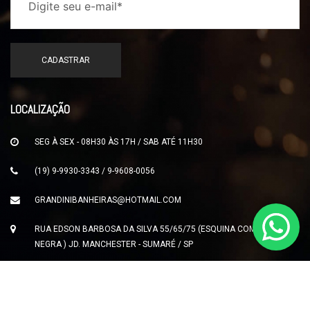
LOCALIZAÇÃO
SEG À SEX - 08H30 ÀS 17H / SAB ATÉ 11H30
(19) 9-9930-3343 / 9-9608-0056
GRANDINIBANHEIRAS@HOTMAIL.COM
RUA EDSON BARBOSA DA SILVA 55/65/75 (ESQUINA COM SERRA
NEGRA ) JD. MANCHESTER - SUMARÉ / SP