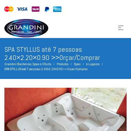
SPA STYLLUS até 7 pessoas
2.40×2.20×0.90 >>Orçar/Comprar
Grandini Banheiras, Spas e Ofurôs
Produtos
Spas
6 Lugares
/
/
/
/
SPA STYLLUS até 7 pessoas 2.40×2.20×0.90 >>Orçar/Comprar