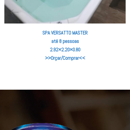
SPA VERSATTO MASTER
até 8 pessoas
2.92×2.20×0.80
>>Orçar/Comprar<<