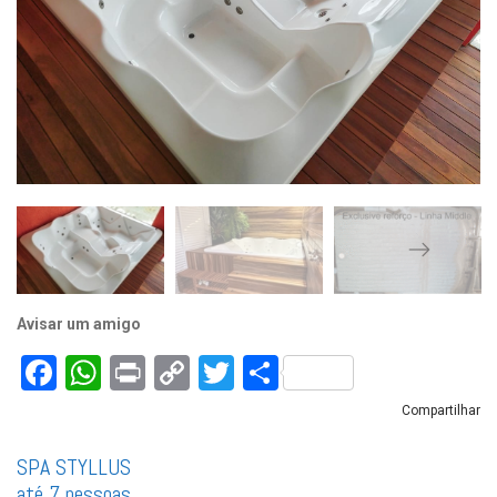
Avisar um amigo
Facebook
WhatsApp
Print
Copy
Twitter
Share
Link
Compartilhar
SPA STYLLUS
até 7 pessoas