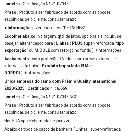
Inmetro :
Certificação Nº 21.07048
Prazo :
Produto a ser fabricado de acordo com as opções
escolhidas pelo cliente, consultar prazo
+ Informações :
ver abaixo em “DETALHES”
Escolher abaixo :
voltagem, qtd. de jatos, opcionais a incluir , se
desejar, alterar casco para (
Linhas :
PLUS
super-reforçada “
tipo
exportação
” ou
MIDDLE
com reforço no fundo ),
+informações
Acabamento :
com proteção U.V. ideal para áreas externas e
internas, alto brilho (
Produto Importado EUA –
NORPOL
)
+informações
Única empresa do ramo com Prêmio Quality International
2020/2025 : Certificado nº: 6.669
Inmetro :
Certificação Nº 21.07048 NCC
Prazo :
Produto a ser fabricado de acordo com as opções
escolhidas pelo cliente, consultar prazo
Nos EUA spa é chamada de jacuzzi
Abaixo os tipos de casco de banheira ( Linhas : super-reforçada,