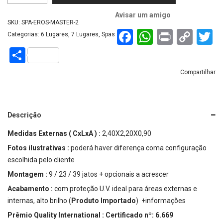
Avisar um amigo
SKU:
SPA-EROS-MASTER-2
Facebook
WhatsAp
Print
Cop
T
Categorias:
6 Lugares
,
7 Lugares
,
Spas
Link
Share
Compartilhar
Descrição
Medidas Externas ( CxLxA ) :
2,40X2,20X0,90
Fotos ilustrativas :
poderá haver diferença coma configuração
escolhida pelo cliente
Montagem :
9 / 23 / 39 jatos + opcionais a acrescer
Acabamento :
com proteção U.V. ideal para áreas externas e
internas, alto brilho (
Produto Importado
)
+informações
Prêmio Quality International : Certificado nº: 6.669